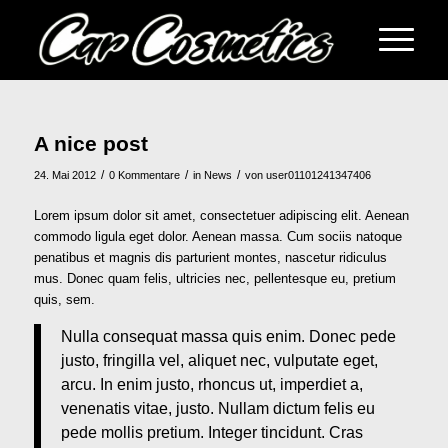
A nice post
/
/
/
24. Mai 2012
0 Kommentare
in
News
von
user01101241347406
Lorem ipsum dolor sit amet, consectetuer adipiscing elit. Aenean
commodo ligula eget dolor. Aenean massa. Cum sociis natoque
penatibus et magnis dis parturient montes, nascetur ridiculus
mus. Donec quam felis, ultricies nec, pellentesque eu, pretium
quis, sem.
Nulla consequat massa quis enim. Donec pede
justo, fringilla vel, aliquet nec, vulputate eget,
arcu. In enim justo, rhoncus ut, imperdiet a,
venenatis vitae, justo. Nullam dictum felis eu
pede mollis pretium. Integer tincidunt. Cras